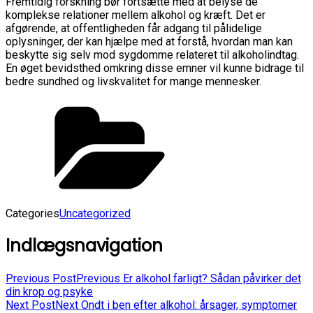
Fremtidig forskning bør fortsætte med at belyse de
komplekse relationer mellem alkohol og kræft. Det er
afgørende, at offentligheden får adgang til pålidelige
oplysninger, der kan hjælpe med at forstå, hvordan man kan
beskytte sig selv mod sygdomme relateret til alkoholindtag.
En øget bevidsthed omkring disse emner vil kunne bidrage til
bedre sundhed og livskvalitet for mange mennesker.
Categories
Uncategorized
Indlægsnavigation
Previous Post
Previous
Er alkohol farligt? Sådan påvirker det
din krop og psyke
Next Post
Next
Ondt i ben efter alkohol: årsager, symptomer