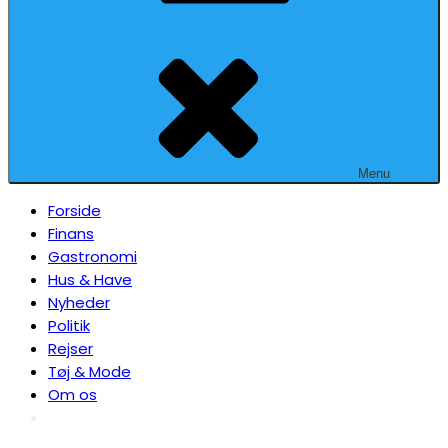
Menu
Forside
Finans
Gastronomi
Hus & Have
Nyheder
Politik
Rejser
Tøj & Mode
Om os