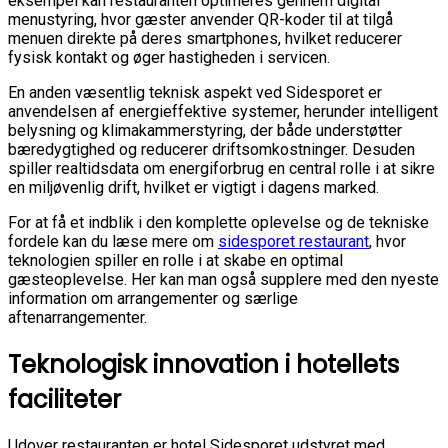
eksempel kan restauranten optimeres gennem digital
menustyring, hvor gæster anvender QR-koder til at tilgå
menuen direkte på deres smartphones, hvilket reducerer
fysisk kontakt og øger hastigheden i servicen.
En anden væsentlig teknisk aspekt ved Sidesporet er
anvendelsen af energieffektive systemer, herunder intelligent
belysning og klimakammerstyring, der både understøtter
bæredygtighed og reducerer driftsomkostninger. Desuden
spiller realtidsdata om energiforbrug en central rolle i at sikre
en miljøvenlig drift, hvilket er vigtigt i dagens marked.
For at få et indblik i den komplette oplevelse og de tekniske
fordele kan du læse mere om
sidesporet restaurant
, hvor
teknologien spiller en rolle i at skabe en optimal
gæsteoplevelse. Her kan man også supplere med den nyeste
information om arrangementer og særlige
aftenarrangementer.
Teknologisk innovation i hotellets
faciliteter
Udover restauranten er hotel Sidesporet udstyret med