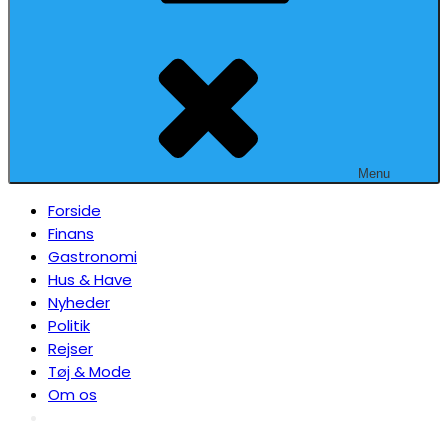
Menu
Forside
Finans
Gastronomi
Hus & Have
Nyheder
Politik
Rejser
Tøj & Mode
Om os