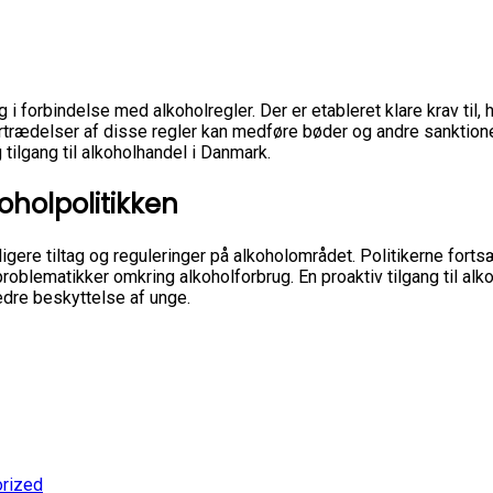
i forbindelse med alkoholregler. Der er etableret klare krav til, 
rtrædelser af disse regler kan medføre bøder og andre sanktion
 tilgang til alkoholhandel i Danmark.
koholpolitikken
gere tiltag og reguleringer på alkoholområdet. Politikerne forts
blematikker omkring alkoholforbrug. En proaktiv tilgang til alko
edre beskyttelse af unge.
rized