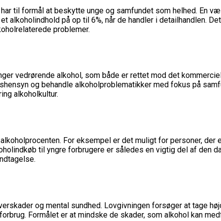
 har til formål at beskytte unge og samfundet som helhed. En væse
r et alkoholindhold på op til 6%, når de handler i detailhandlen. 
koholrelaterede problemer.
ger vedrørende alkohol, som både er rettet mod det kommerciell
eshensyn og behandle alkoholproblematikker med fokus på samf
ng alkoholkultur.
 alkoholprocenten. For eksempel er det muligt for personer, der 
koholindkøb til yngre forbrugere er således en vigtig del af den d
ndtagelse.
erskader og mental sundhed. Lovgivningen forsøger at tage højde
 forbrug. Formålet er at mindske de skader, som alkohol kan med