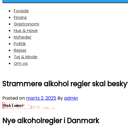
Forside
Finans
Gastronomi
Hus & Have
Nyheder
Politik
Rejser
Tøj & Mode
Om os
Strammere alkohol regler skal besk
Posted on
marts 2, 2025
By
admin
Nye alkoholregler i Danmark