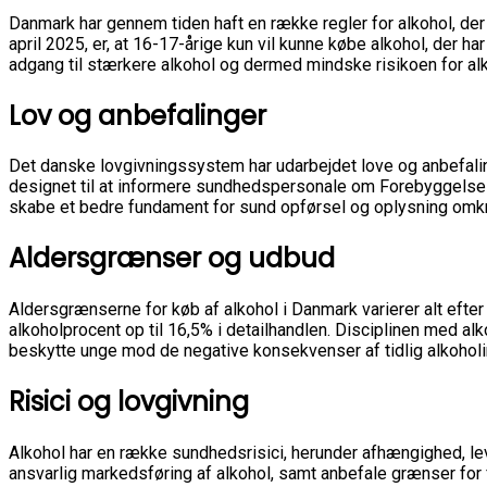
Danmark har gennem tiden haft en række regler for alkohol, der
april 2025, er, at 16-17-årige kun vil kunne købe alkohol, der ha
adgang til stærkere alkohol og dermed mindske risikoen for al
Lov og anbefalinger
Det danske lovgivningssystem har udarbejdet love og anbefalin
designet til at informere sundhedspersonale om Forebyggels
skabe et bedre fundament for sund opførsel og oplysning omkri
Aldersgrænser og udbud
Aldersgrænserne for køb af alkohol i Danmark varierer alt efter
alkoholprocent op til 16,5% i detailhandlen. Disciplinen med al
beskytte unge mod de negative konsekvenser af tidlig alkoholi
Risici og lovgivning
Alkohol har en række sundhedsrisici, herunder afhængighed, lev
ansvarlig markedsføring af alkohol, samt anbefale grænser for