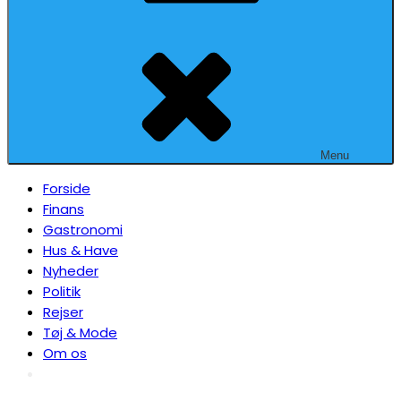
Menu
Forside
Finans
Gastronomi
Hus & Have
Nyheder
Politik
Rejser
Tøj & Mode
Om os