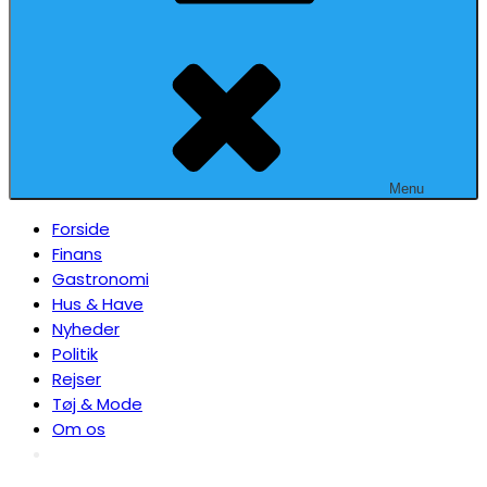
Menu
Forside
Finans
Gastronomi
Hus & Have
Nyheder
Politik
Rejser
Tøj & Mode
Om os