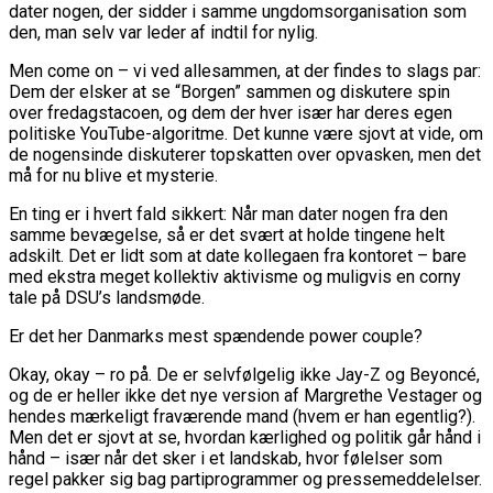
dater nogen, der sidder i samme ungdomsorganisation som
den, man selv var leder af indtil for nylig.
Men come on – vi ved allesammen, at der findes to slags par:
Dem der elsker at se “Borgen” sammen og diskutere spin
over fredagstacoen, og dem der hver især har deres egen
politiske YouTube-algoritme. Det kunne være sjovt at vide, om
de nogensinde diskuterer topskatten over opvasken, men det
må for nu blive et mysterie.
En ting er i hvert fald sikkert: Når man dater nogen fra den
samme bevægelse, så er det svært at holde tingene helt
adskilt. Det er lidt som at date kollegaen fra kontoret – bare
med ekstra meget kollektiv aktivisme og muligvis en corny
tale på DSU’s landsmøde.
Er det her Danmarks mest spændende power couple?
Okay, okay – ro på. De er selvfølgelig ikke Jay-Z og Beyoncé,
og de er heller ikke det nye version af Margrethe Vestager og
hendes mærkeligt fraværende mand (hvem er han egentlig?).
Men det er sjovt at se, hvordan kærlighed og politik går hånd i
hånd – især når det sker i et landskab, hvor følelser som
regel pakker sig bag partiprogrammer og pressemeddelelser.