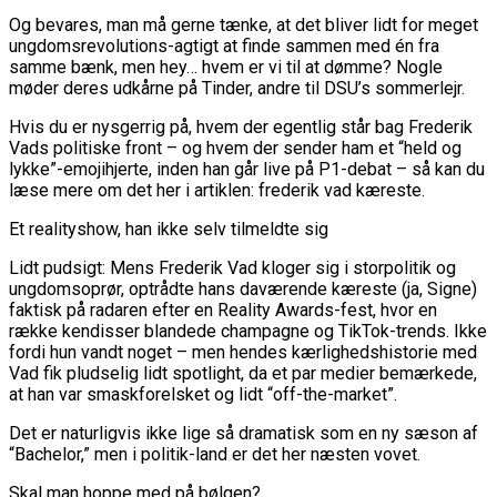
Og bevares, man må gerne tænke, at det bliver lidt for meget
ungdomsrevolutions-agtigt at finde sammen med én fra
samme bænk, men hey… hvem er vi til at dømme? Nogle
møder deres udkårne på Tinder, andre til DSU’s sommerlejr.
Hvis du er nysgerrig på, hvem der egentlig står bag Frederik
Vads politiske front – og hvem der sender ham et “held og
lykke”-emojihjerte, inden han går live på P1-debat – så kan du
læse mere om det her i artiklen: frederik vad kæreste.
Et realityshow, han ikke selv tilmeldte sig
Lidt pudsigt: Mens Frederik Vad kloger sig i storpolitik og
ungdomsoprør, optrådte hans daværende kæreste (ja, Signe)
faktisk på radaren efter en Reality Awards-fest, hvor en
række kendisser blandede champagne og TikTok-trends. Ikke
fordi hun vandt noget – men hendes kærlighedshistorie med
Vad fik pludselig lidt spotlight, da et par medier bemærkede,
at han var smaskforelsket og lidt “off-the-market”.
Det er naturligvis ikke lige så dramatisk som en ny sæson af
“Bachelor,” men i politik-land er det her næsten vovet.
Skal man hoppe med på bølgen?