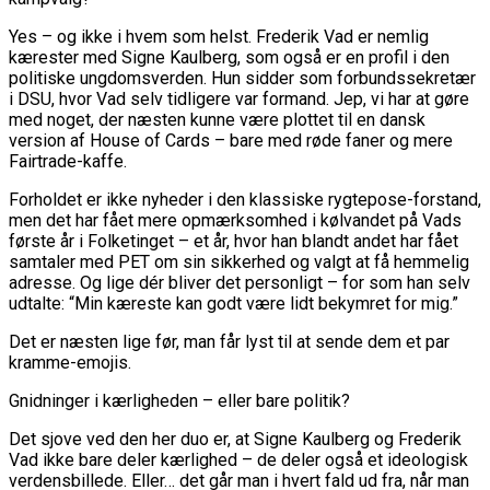
Yes – og ikke i hvem som helst. Frederik Vad er nemlig
kærester med Signe Kaulberg, som også er en profil i den
politiske ungdomsverden. Hun sidder som forbundssekretær
i DSU, hvor Vad selv tidligere var formand. Jep, vi har at gøre
med noget, der næsten kunne være plottet til en dansk
version af House of Cards – bare med røde faner og mere
Fairtrade-kaffe.
Forholdet er ikke nyheder i den klassiske rygtepose-forstand,
men det har fået mere opmærksomhed i kølvandet på Vads
første år i Folketinget – et år, hvor han blandt andet har fået
samtaler med PET om sin sikkerhed og valgt at få hemmelig
adresse. Og lige dér bliver det personligt – for som han selv
udtalte: “Min kæreste kan godt være lidt bekymret for mig.”
Det er næsten lige før, man får lyst til at sende dem et par
kramme-emojis.
Gnidninger i kærligheden – eller bare politik?
Det sjove ved den her duo er, at Signe Kaulberg og Frederik
Vad ikke bare deler kærlighed – de deler også et ideologisk
verdensbillede. Eller… det går man i hvert fald ud fra, når man