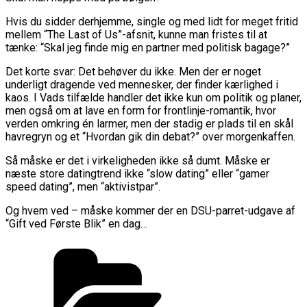
Hvis du sidder derhjemme, single og med lidt for meget fritid
mellem “The Last of Us”-afsnit, kunne man fristes til at
tænke: “Skal jeg finde mig en partner med politisk bagage?”
Det korte svar: Det behøver du ikke. Men der er noget
underligt dragende ved mennesker, der finder kærlighed i
kaos. I Vads tilfælde handler det ikke kun om politik og planer,
men også om at lave en form for frontlinje-romantik, hvor
verden omkring én larmer, men der stadig er plads til en skål
havregryn og et “Hvordan gik din debat?” over morgenkaffen.
Så måske er det i virkeligheden ikke så dumt. Måske er
næste store datingtrend ikke “slow dating” eller “gamer
speed dating”, men “aktivistpar”.
Og hvem ved – måske kommer der en DSU-parret-udgave af
“Gift ved Første Blik” en dag…