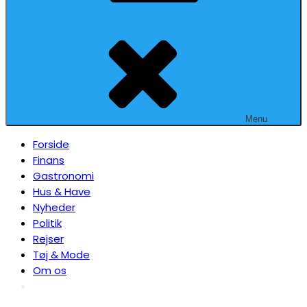
Menu
Forside
Finans
Gastronomi
Hus & Have
Nyheder
Politik
Rejser
Tøj & Mode
Om os