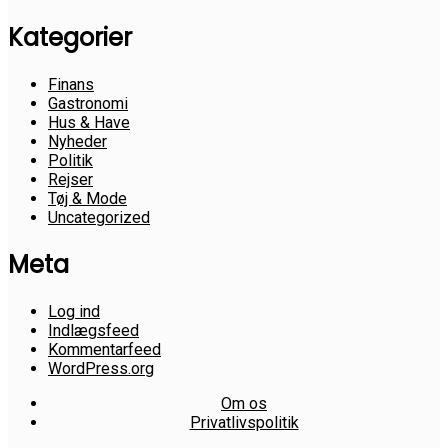
Kategorier
Finans
Gastronomi
Hus & Have
Nyheder
Politik
Rejser
Tøj & Mode
Uncategorized
Meta
Log ind
Indlægsfeed
Kommentarfeed
WordPress.org
Om os
Privatlivspolitik