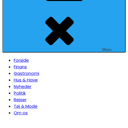
Menu
Forside
Finans
Gastronomi
Hus & Have
Nyheder
Politik
Rejser
Tøj & Mode
Om os