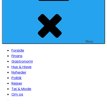
Menu
Forside
Finans
Gastronomi
Hus & Have
Nyheder
Politik
Rejser
Tøj & Mode
Om os