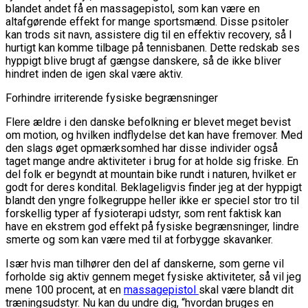
blandet andet få en massagepistol, som kan være en
altafgørende effekt for mange sportsmænd. Disse psitoler
kan trods sit navn, assistere dig til en effektiv recovery, så I
hurtigt kan komme tilbage på tennisbanen. Dette redskab ses
hyppigt blive brugt af gængse danskere, så de ikke bliver
hindret inden de igen skal være aktiv.
Forhindre irriterende fysiske begrænsninger
Flere ældre i den danske befolkning er blevet meget bevist
om motion, og hvilken indflydelse det kan have fremover. Med
den slags øget opmærksomhed har disse individer også
taget mange andre aktiviteter i brug for at holde sig friske. En
del folk er begyndt at mountain bike rundt i naturen, hvilket er
godt for deres kondital. Beklageligvis finder jeg at der hyppigt
blandt den yngre folkegruppe heller ikke er speciel stor tro til
forskellig typer af fysioterapi udstyr, som rent faktisk kan
have en ekstrem god effekt på fysiske begrænsninger, lindre
smerte og som kan være med til at forbygge skavanker.
Især hvis man tilhører den del af danskerne, som gerne vil
forholde sig aktiv gennem meget fysiske aktiviteter, så vil jeg
mene 100 procent, at en
massagepistol
skal være blandt dit
træningsudstyr. Nu kan du undre dig, “hvordan bruges en