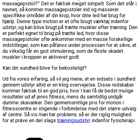
massagepistol?” Det er faktisk meget simpelt. Som det står i
navnet, så kommer massagepistoler ind og masserer
specifikke områder af din krop, hvor dine led har brug for
hjælp. Denne type motion er et ofte brugt værktøj indenfor
udstyr, og kan blive brugt på trætte muskler efter træning. Den
er perfekt egnet til brug på trætte led, hvor disse
massagepistoler ofte ankommer med en masse forskellige
indstillinger, som kan påføres under processen for at sikre, at
du virkelig får en god stimulering, som de fleste skadet
muskler i kroppen er aktiveret godt.
Kan din sundhed blive for bekosteligt?
Ud fra vores erfaring, så vil jeg mene, at en indsats i sundhed
gennem udstyr altid er en klog overvejelse. Disse redskaber
kommer faktisk til en god pris, hvor I kan få de bedst mulige
resultater ud af jeres fitness, mens du samtidlig undgår
dumme skavanker. Den gennemsnitlige pris for motion i
fitnesscentre er stigende i forbindelse med det større udvalg
af centre. Så vis man har problemr, så er der riglig mulighed
for at prøve en del slags
træningsudstyr
indenfor fysioterapi.